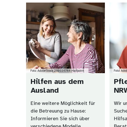
Bild
Bild
Foto: AdobeStock 210659744 Halfpoint
Foto: Ad
Hilfen aus dem
Pfl
Ausland
NR
Eine weitere Möglichkeit für
Wir u
die Betreuung zu Hause:
Such
Informieren Sie sich über
Hilfs
verschiedene Modelle,
Berat