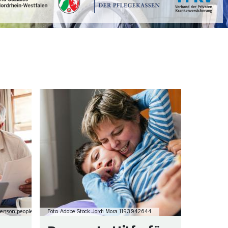
Bild
renson peopleimages.com
Foto: Adobe Stock Jordi Mora 1193042644