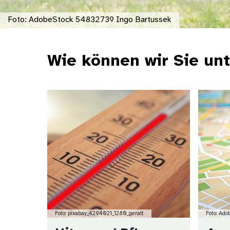
Foto: AdobeStock 54832739 Ingo Bartussek
Wie können wir Sie un
Bild
Bild
Foto: pixabay_4294021_1280_geralt
Foto: Ad