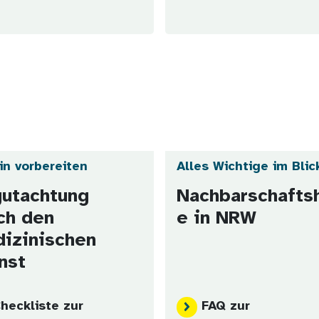
in vorbereiten
Alles Wichtige im Blic
utachtung
Nachbarschaftsh
ch den
e in NRW
izinischen
nst
heckliste zur
FAQ zur