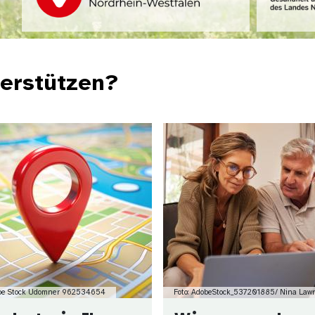
terstützen?
Bild
obe Stock Udomner 962534654
Foto: AdobeStock_537201885/ Nina Law