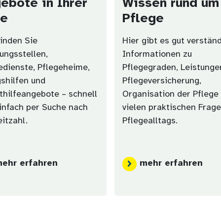
ebote in Ihrer
Wissen rund um
he
Pflege
finden Sie
Hier gibt es gut verstän
ungsstellen,
Informationen zu
edienste, Pflegeheime,
Pflegegraden, Leistunge
gshilfen und
Pflegeversicherung,
thilfeangebote – schnell
Organisation der Pflege
infach per Suche nach
vielen praktischen Frag
eitzahl.
Pflegealltags.
ehr erfahren
mehr erfahren