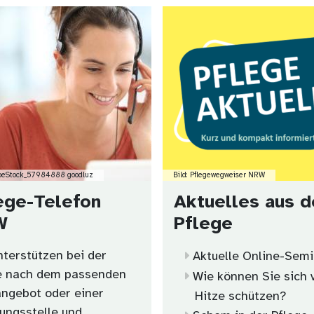
Bild
obeStock_57984888 goodluz
Bild: Pflegewegweiser NRW
ege-Telefon
Aktuelles aus d
W
Pflege
nterstützen bei der
Aktuelle Online-Sem
e nach dem passenden
Wie können Sie sich 
angebot oder einer
Hitze schützen?
ungsstelle und