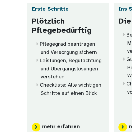
Erste Schritte
Ins 
Plötzlich
Die
Pflegebedürftig
Be
M
Pflegegrad beantragen
v
und Versorgung sichern
Gu
Leistungen, Begutachtung
B
und Übergangslösungen
W
verstehen
Ch
Checkliste: Alle wichtigen
v
Schritte auf einen Blick
mehr erfahren
m