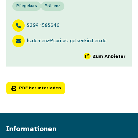
Pflegekurs
Präsenz
0209 1580646
fs.demenz@caritas-gelsenkirchen.de
Zum Anbieter
PDF herunterladen
Informationen
Fußzeile oben