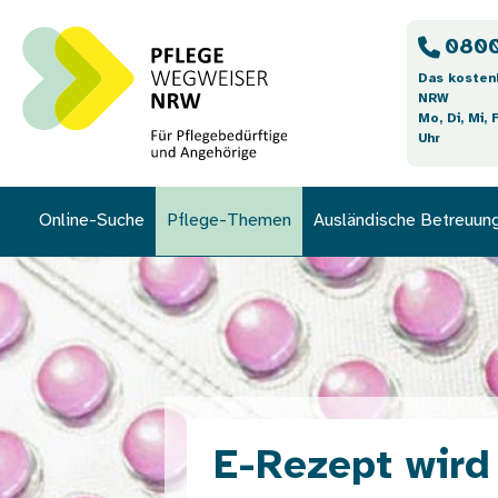
Direkt zum Inhalt
0800
Das kosten
NRW
Mo, Di, Mi, 
Uhr
Online-Suche
Pflege-Themen
Ausländische Betreuun
Bild
E-Rezept wird 