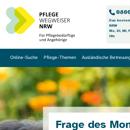
Direkt zum Inhalt
0800
Das kosten
NRW
Mo, Di, Mi, 
Uhr
Online-Suche
Pflege-Themen
Ausländische Betreuun
Bild
Frage des Mon