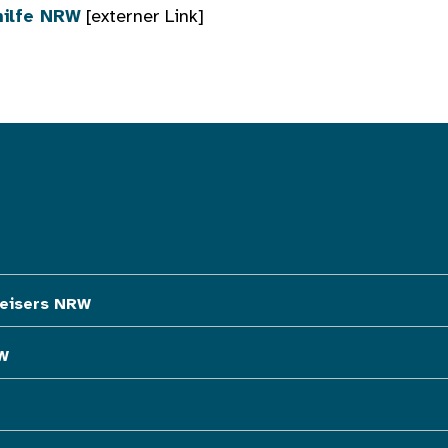
hilfe NRW
[externer Link]
eisers NRW
W