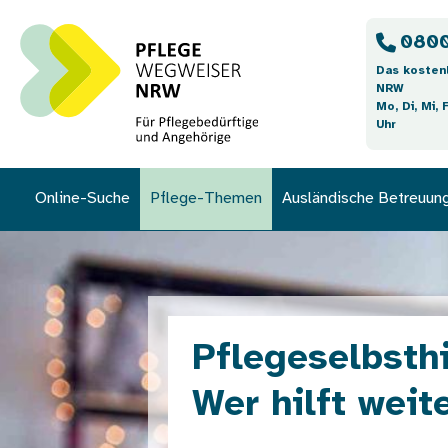
Direkt zum Inhalt
0800
Das kosten
NRW
Mo, Di, Mi, 
Uhr
Online-Suche
Pflege-Themen
Ausländische Betreuun
Bild
Pflegeselbsth
Wer hilft weit