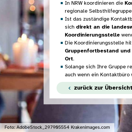
In NRW koordinieren die
Ko
regionale Selbsthilfegruppe
Ist das zuständige Kontaktb
sich
direkt an die landes
Koordinierungsstelle
wend
Die Koordinierungsstelle hi
Gruppenfortbestand und 
Ort
.
Solange sich Ihre Gruppe re
auch wenn ein Kontaktbüro w
zurück zur Übersich
Foto: AdobeStock_297905554 Krakenimages.com