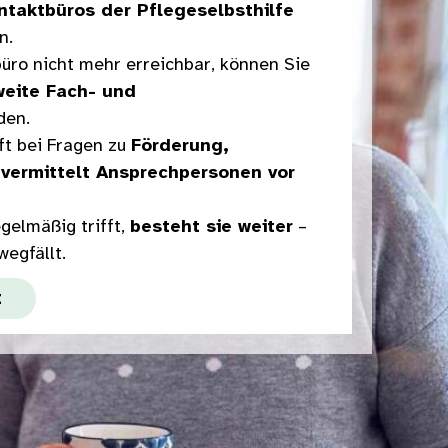
ntaktbüros der Pflegeselbsthilfe
n.
üro nicht mehr erreichbar, können Sie
weite Fach- und
en.
lft bei Fragen zu
Förderung,
vermittelt Ansprechpersonen vor
gelmäßig trifft,
besteht sie weiter
–
egfällt.
t