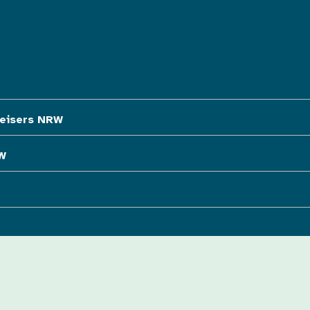
eisers NRW
W