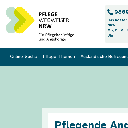
Direkt zum Inhalt
0800
Das kosten
NRW
Mo, Di, Mi, 
Uhr
Online-Suche
Pflege-Themen
Ausländische Betreuun
Bild
Pflegende Ang