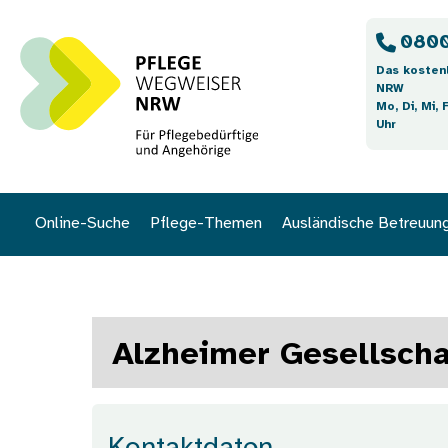
Direkt zum Inhalt
0800
Das kosten
NRW
Mo, Di, Mi, 
Uhr
Online-Suche
Pflege-Themen
Ausländische Betreuun
Alzheimer Gesellschaf