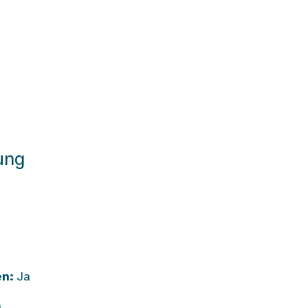
ung
en:
Ja
a