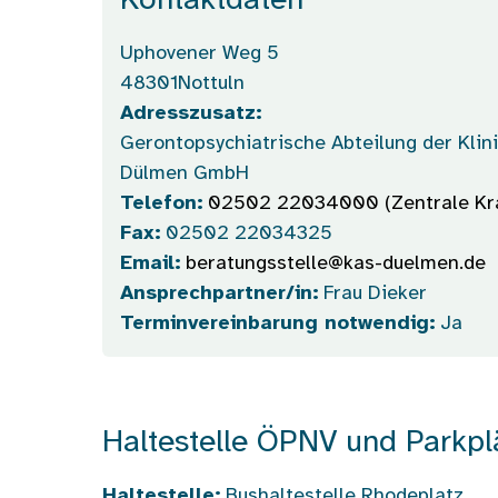
Kontaktdaten
Uphovener Weg 5
48301
Nottuln
Adresszusatz:
Gerontopsychiatrische Abteilung der Klin
Dülmen GmbH
Telefon:
02502 22034000 (Zentrale Kr
Fax:
02502 22034325
Email:
beratungsstelle@kas-duelmen.de
Ansprechpartner/in:
Frau Dieker
Terminvereinbarung notwendig:
Ja
Haltestelle ÖPNV und Parkpl
Haltestelle:
Bushaltestelle Rhodeplatz