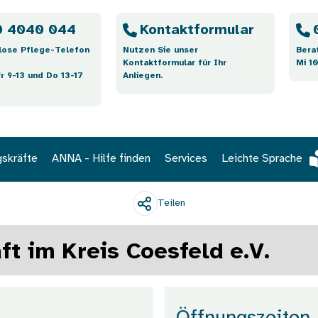
 4040 044
Kontaktformular
lose Pflege-Telefon
Nutzen Sie unser
Bera
Kontaktformular für Ihr
Mi 10
Fr 9-13 und Do 13-17
Anliegen.
gskräfte
ANNA - Hilfe finden
Services
Leichte Sprache
Teilen
t im Kreis Coesfeld e.V.