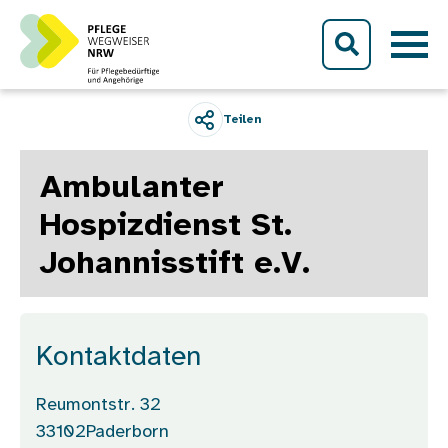
Direkt zum Inhalt
Teilen
Ambulanter
Hospizdienst St.
Johannisstift e.V.
Kontaktdaten
Reumontstr. 32
33102
Paderborn