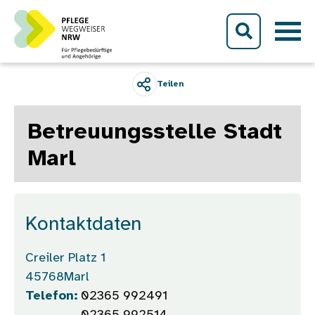
Direkt zum Inhalt
Teilen
Betreuungsstelle Stadt
Marl
Kontaktdaten
Creiler Platz 1
45768
Marl
Telefon:
02365 992491