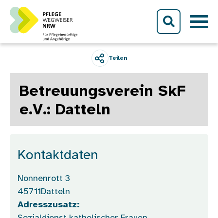
Direkt zum Inhalt
Teilen
Betreuungsverein SkF
e.V.: Datteln
Kontaktdaten
Nonnenrott 3
45711
Datteln
Adresszusatz: