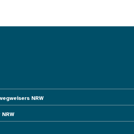
ewegweisers NRW
r NRW