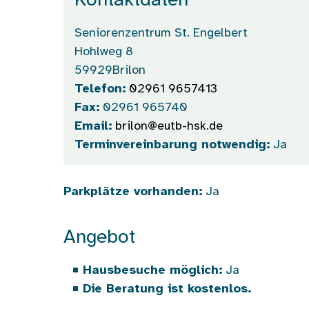
Kontaktdaten
Seniorenzentrum St. Engelbert
Hohlweg 8
59929
Brilon
Telefon:
02961 9657413
Fax:
02961 965740
Email:
brilon@eutb-hsk.de
Terminvereinbarung notwendig:
Ja
Parkplätze vorhanden:
Ja
Angebot
Hausbesuche möglich:
Ja
Die Beratung ist kostenlos.