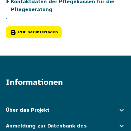
Kontaktdaten der Pflegekassen für die
Pflegeberatung
.
PDF herunterladen
Informationen
Fußzeile oben
Über das Projekt
Anmeldung zur Datenbank des