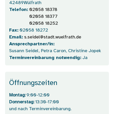
42489
Wülfrath
Telefon:
02058 18378
02058 18377
02058 18252
Fax:
02058 18272
Email:
s.seidel@stadt.wuelfrath.de
Ansprechpartner/in:
Susann Seidel, Petra Caron, Christine Jopek
Terminvereinbarung notwendig:
Ja
Öffnungszeiten
Montag:
9:00-12:00
Donnerstag:
13:30-17:00
und nach Terminvereinbarung.