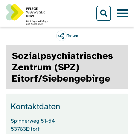
Direkt zum Inhalt
Teilen
Sozialpsychiatrisches
Zentrum (SPZ)
Eitorf/Siebengebirge
Kontaktdaten
Spinnerweg 51-54
53783
Eitorf