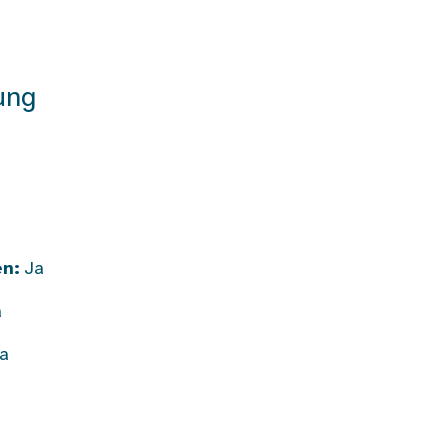
ung
en:
Ja
a
a