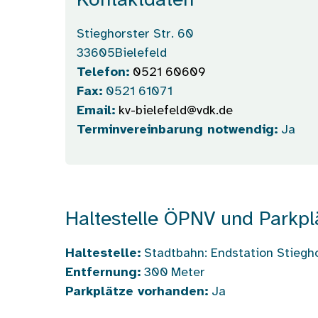
Kontaktdaten
Stieghorster Str. 60
33605
Bielefeld
Telefon:
0521 60609
Fax:
0521 61071
Email:
kv-bielefeld@vdk.de
Terminvereinbarung notwendig:
Ja
Haltestelle ÖPNV und Parkpl
Haltestelle:
Stadtbahn: Endstation Stiegho
Entfernung:
300
Meter
Parkplätze vorhanden:
Ja