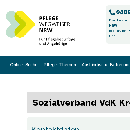
Direkt zum Inhalt
0800
Das kosten
NRW
Mo, Di, Mi, 
Uhr
Online-Suche
Pflege-Themen
Ausländische Betreuun
Sozialverband VdK Kr