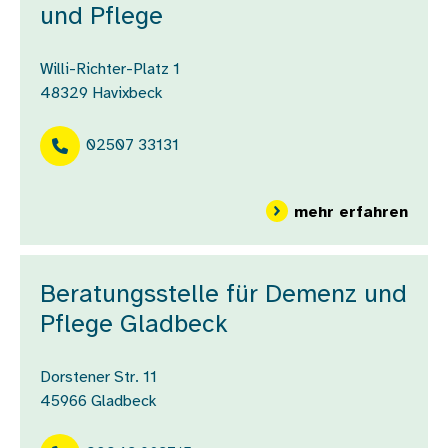
und Pflege
Willi-Richter-Platz 1
48329
Havixbeck
02507 33131
über
mehr erfahren
Beratungsstelle für Demenz und
Pflege Gladbeck
Dorstener Str. 11
45966
Gladbeck