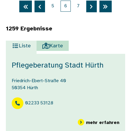
Seitennummerierung
from
Erste Seite
Vorherige Seite
5
6
7
Nächste Seite
Letzte Sei
1259 Ergebnisse
Liste
Karte
Pflegeberatung Stadt Hürth
Friedrich-Ebert-Straße 40
50354
Hürth
02233 53128
über
mehr erfahren