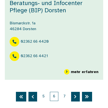
Beratungs- und Infocenter
Pflege (BIP) Dorsten
Bismarckstr. 1a
46284
Dorsten
02362 66 4420
02362 66 4421
über
mehr erfahren
Seitennummerierung
Erste Seite
Vorherige Seite
5
6
7
Nächste Seite
Letzte Sei