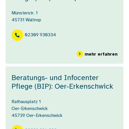
Münsterstr. 1
45731
Waltrop
02309 930334
über
mehr erfahren
Beratungs- und Infocenter
Pflege (BIP): Oer-Erkenschwick
Rathausplatz 1
Oer-Erkenschwick
45739
Oer-Erkenschwick