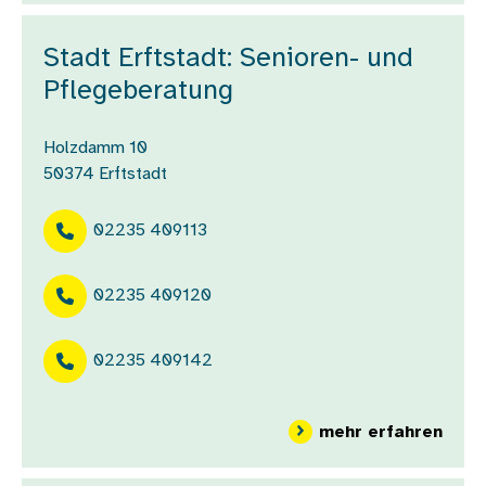
Stadt Erftstadt: Senioren- und
Pflegeberatung
Holzdamm 10
50374
Erftstadt
02235 409113
02235 409120
02235 409142
über
mehr erfahren