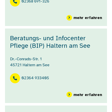
02368 691-326
über
mehr erfahren
Beratungs- und Infocenter
Pflege (BIP) Haltern am See
Dr.-Conrads-Str. 1
45721
Haltern am See
02364 933405
über
mehr erfahren