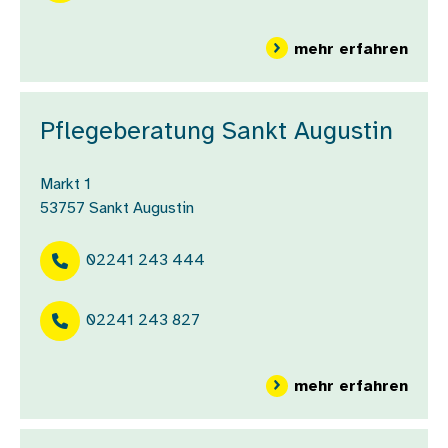
über
mehr erfahren
Pflegeberatung Sankt Augustin
Markt 1
53757
Sankt Augustin
02241 243 444
02241 243 827
über
mehr erfahren