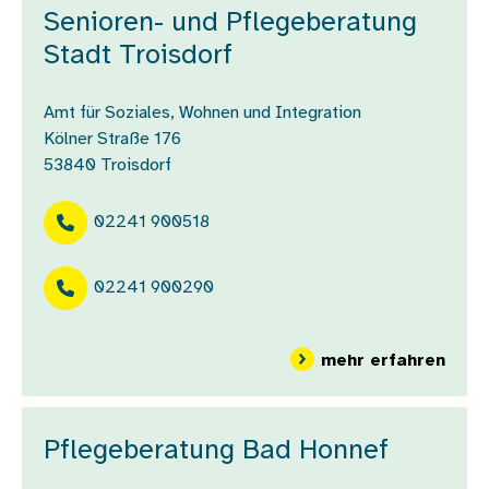
Senioren- und Pflegeberatung
Stadt Troisdorf
Amt für Soziales, Wohnen und Integration
Kölner Straße 176
53840
Troisdorf
02241 900518
02241 900290
über
mehr erfahren
Pflegeberatung Bad Honnef