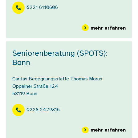
0221 6110606
über
mehr erfahren
Seniorenberatung (SPOTS):
Bonn
Caritas Begegnungsstätte Thomas Morus
Oppelner Straße 124
53119
Bonn
0228 2429816
über
mehr erfahren