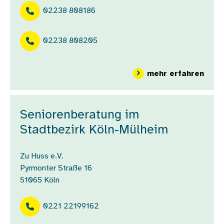
02238 808186
02238 808205
über
mehr erfahren
Seniorenberatung im
Stadtbezirk Köln-Mülheim
Zu Huss e.V.
Pyrmonter Straße 16
51065
Köln
0221 22199162