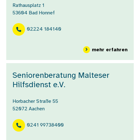
Rathausplatz 1
53604
Bad Honnef
02224 184140
über
mehr erfahren
Seniorenberatung Malteser
Hilfsdienst e.V.
Horbacher Straße 55
52072
Aachen
0241 99738400