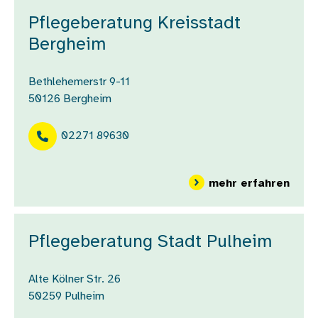
Pflegeberatung Kreisstadt
Bergheim
Bethlehemerstr 9-11
50126
Bergheim
02271 89630
über
mehr erfahren
Pflegeberatung Stadt Pulheim
Alte Kölner Str. 26
50259
Pulheim