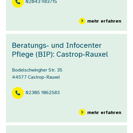
02043 983715
über
mehr erfahren
Beratungs- und Infocenter
Pflege (BIP): Castrop-Rauxel
Bodelschwingher Str. 35
44577
Castrop-Rauxel
02305 1062583
über
mehr erfahren