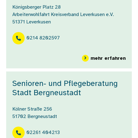
Königsberger Platz 28
Arbeiterwohlfahrt Kreisverband Leverkusen e.V.
51371
Leverkusen
0214 8202597
über
mehr erfahren
Senioren- und Pflegeberatung
Stadt Bergneustadt
Kölner Straße 256
51702
Bergneustadt
02261 404213