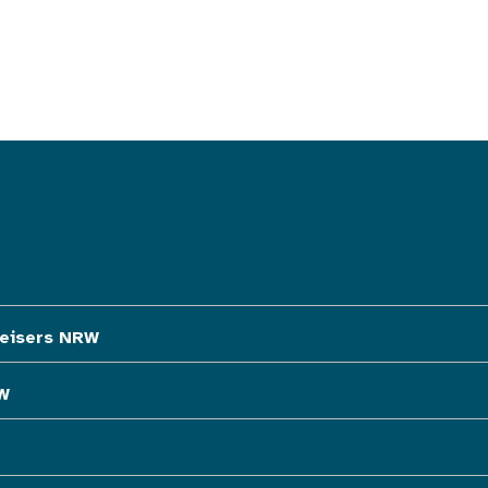
eisers NRW
W