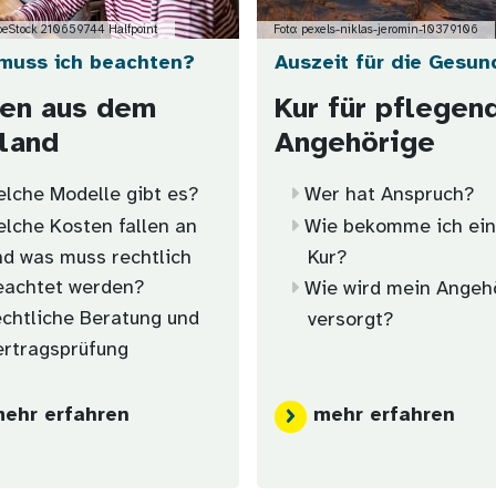
obeStock 210659744 Halfpoint
Foto: pexels-niklas-jeromin-10379106
muss ich beachten?
Auszeit für die Gesun
fen aus dem
Kur für pflegen
land
Angehörige
lche Modelle gibt es?
Wer hat Anspruch?
lche Kosten fallen an
Wie bekomme ich ei
nd was muss rechtlich
Kur?
eachtet werden?
Wie wird mein Angeh
chtliche Beratung und
versorgt?
ertragsprüfung
ehr erfahren
mehr erfahren