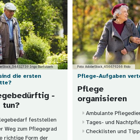
obeStock_54832739 Ingo Bartussek
Foto: AdobeStock_456679266 Rido
sind die ersten
Pflege-Aufgaben vert
itte?
Pflege
egebedürftig -
organisieren
 tun?
Ambulante Pflegedie
legebedarf feststellen
Tages- und Nachtpfl
r Weg zum Pflegegrad
Checklisten und Tipp
e richtige Form der