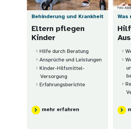
Foto: Ad
Behinderung und Krankheit
Was 
Eltern pflegen
Hil
Kinder
Aus
Hilfe durch Beratung
We
Ansprüche und Leistungen
We
u
Kinder-Hilfsmittel-
b
Versorgung
Re
Erfahrungsberichte
V
mehr erfahren
m