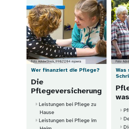
Foto: AdobeStock_99021204 mjowra
Foto: Ad
Wer finanziert die Pflege?
Was 
Schr
Die
Pfl
Pflegeversicherung
was
Leistungen bei Pflege zu
Pf
Hause
De
Leistungen bei Pflege im
Di
Heim