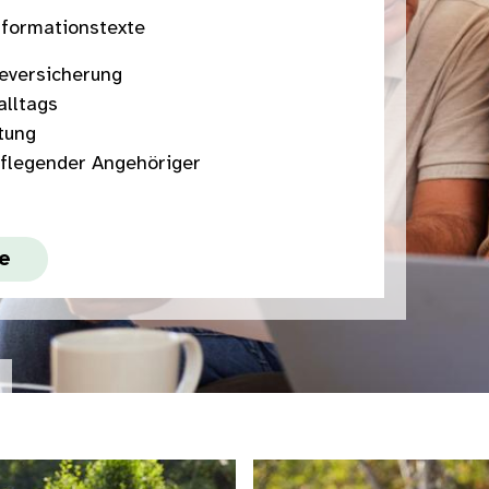
nformationstexte
geversicherung
alltags
tung
flegender Angehöriger
e
Bild