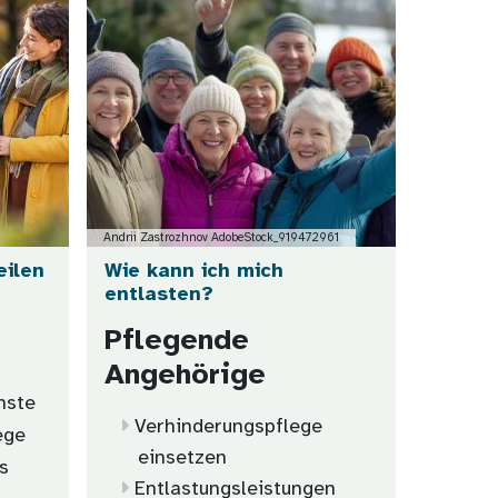
Andrii Zastrozhnov AdobeStock_919472961
eilen
Wie kann ich mich
entlasten?
Pflegende
Angehörige
nste
Verhinderungspflege
ege
einsetzen
s
Entlastungsleistungen