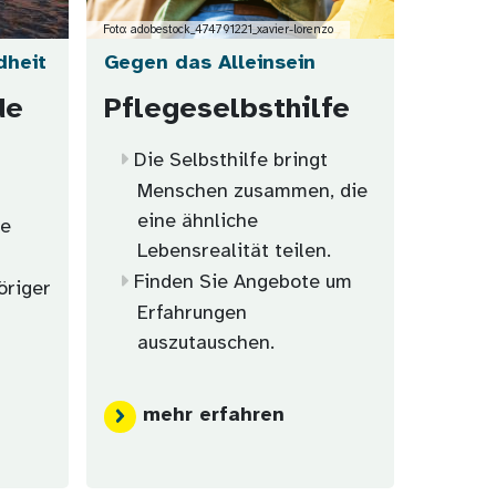
Foto: adobestock_474791221_xavier-lorenzo
dheit
Gegen das Alleinsein
de
Pflegeselbsthilfe
Die Selbsthilfe bringt
Menschen zusammen, die
eine ähnliche
ne
Lebensrealität teilen.
Finden Sie Angebote um
öriger
Erfahrungen
auszutauschen.
mehr erfahren