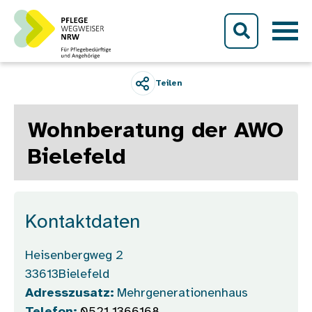
Direkt zum Inhalt
Teilen
Wohnberatung der AWO
Bielefeld
Kontaktdaten
Heisenbergweg 2
33613
Bielefeld
Adresszusatz:
Mehrgenerationenhaus