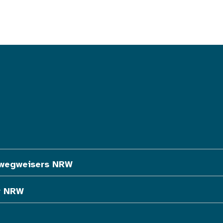
ewegweisers NRW
r NRW