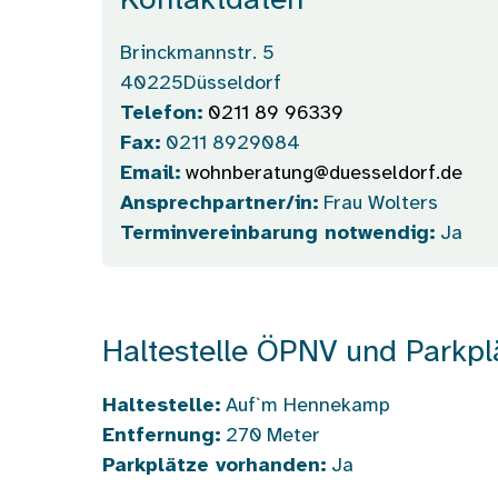
Kontaktdaten
Brinckmannstr. 5
40225
Düsseldorf
Telefon:
0211 89 96339
Fax:
0211 8929084
Email:
wohnberatung@duesseldorf.de
Ansprechpartner/in:
Frau Wolters
Terminvereinbarung notwendig:
Ja
Haltestelle ÖPNV und Parkpl
Haltestelle:
Auf`m Hennekamp
Entfernung:
270
Meter
Parkplätze vorhanden:
Ja