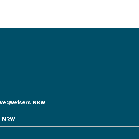
ewegweisers NRW
r NRW