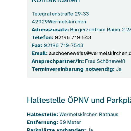
Kontaktdaten
Telegrafenstraße 29-33
42929
Wermelskirchen
Adresszusatz:
Bürgerzentrum Raum 2.2
Telefon:
02196 710 543
Fax:
02196 710-7543
Email:
a.schoeneweiss@wermelskirchen.
Ansprechpartner/in:
Frau Schöneweiß
Terminvereinbarung notwendig:
Ja
Haltestelle ÖPNV und Parkpl
Haltestelle:
Wermelskirchen Rathaus
Entfernung:
50
Meter
Parkplätze vorhanden:
Ja