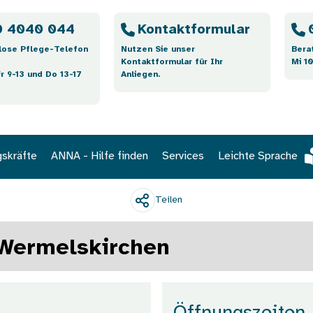
 4040 044
Kontaktformular
lose Pflege-Telefon
Nutzen Sie unser
Bera
Kontaktformular für Ihr
Mi 10
Fr 9-13 und Do 13-17
Anliegen.
gskräfte
ANNA - Hilfe finden
Services
Leichte Sprache
Teilen
Wermelskirchen