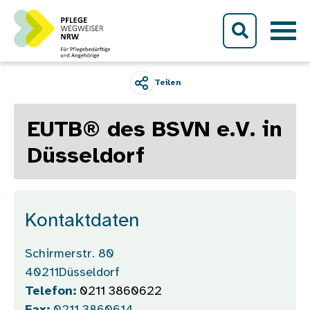
Direkt zum Inhalt
Teilen
EUTB® des BSVN e.V. in
Düsseldorf
Kontaktdaten
Schirmerstr. 80
40211
Düsseldorf
Telefon:
0211 3860622