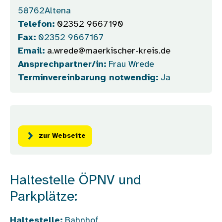
58762
Altena
Telefon:
02352 9667190
Fax:
02352 9667167
Email:
a.wrede@maerkischer-kreis.de
Ansprechpartner/in:
Frau Wrede
Terminvereinbarung notwendig:
Ja
zur Webseite
Haltestelle ÖPNV und
Parkplätze:
Haltestelle:
Bahnhof