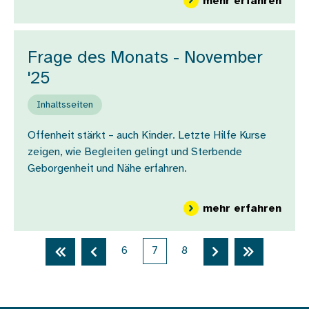
über
mehr erfahren
Frage des Monats - November
'25
Inhaltsseiten
Offenheit stärkt – auch Kinder. Letzte Hilfe Kurse
zeigen, wie Begleiten gelingt und Sterbende
Geborgenheit und Nähe erfahren.
über
mehr erfahren
Seitennummerierung
Erste Seite
Vorherige Seite
6
7
8
Nächste Seite
Letzte Sei