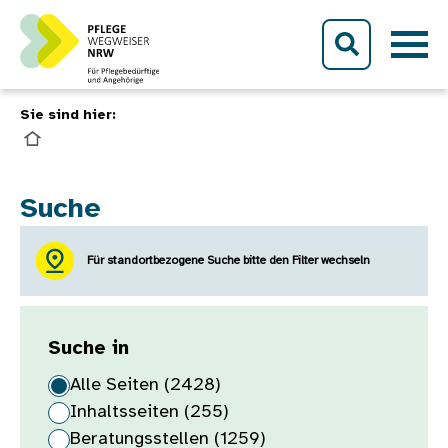
Direkt zum Inhalt
Sie sind hier:
Suche
Für standortbezogene Suche bitte den Filter wechseln
Suche in
Alle Seiten (2428)
Inhaltsseiten (255)
Beratungsstellen (1259)