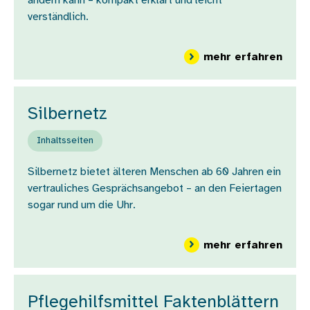
ändern kann – kompakt erklärt und leicht
verständlich.
über
mehr erfahren
Silbernetz
Inhaltsseiten
Silbernetz bietet älteren Menschen ab 60 Jahren ein
vertrauliches Gesprächsangebot – an den Feiertagen
sogar rund um die Uhr.
über
mehr erfahren
Pflegehilfsmittel Faktenblättern